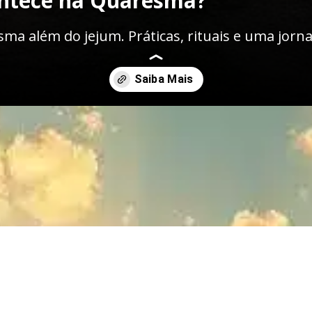
ntece na Quaresma?
ma além do jejum. Práticas, rituais e uma jorn
-durante-a-quaresma/