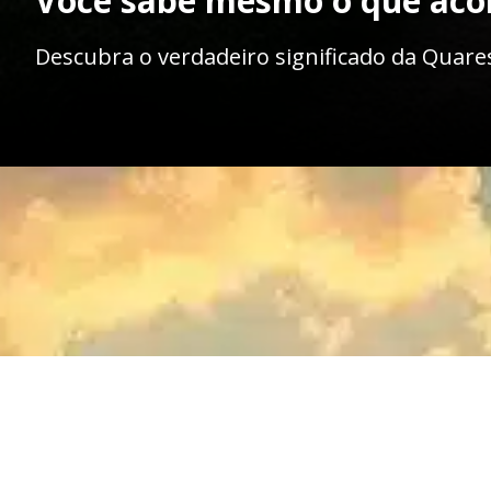
Você sabe mesmo o que aco
Descubra o verdadeiro significado da Quares
Opening
https://wp.mentoradaalma.com.br/o-que-acontece